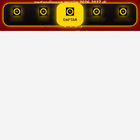
pertandingan musim 2026-2027 di
OLXTOTO cukup mudah dipahami.
Pembahasan Premier League, Liga
PROMO
LOGIN
DAFTAR
PREDIKSI
LIVE CHAT
1, dan La Liga juga jadi lebih
gampang diikuti.
5 out of 5
Aisi
OLXTOTO cukup membantu saat
mencari informasi seputar judi
bola dan mix parlay. Penyajiannya
simpel, jadi saya nggak perlu ribet
mencari berbagai informasi
pertandingan di tempat lain.
5 out of 5
Galang
Musim 2026-2027 makin menarik
untuk diikuti. Saya menemukan