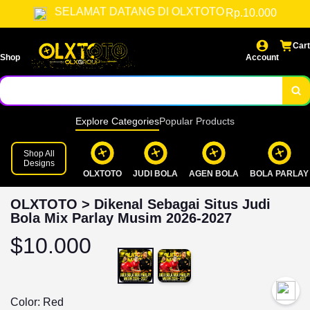
Pilihan Liga dan Pertandingan Sepak Bola Terbaru
SELAMAT DATANG DI OLXTOTO
Rp.10.000
Premier League, Liga 1 Indonesia & La Liga
Cart
Shop
Account
Explore Categories
Popular Products
Shop All
Designs
OLXTOTO
JUDI BOLA
AGEN BOLA
BOLA PARLAY
OLXTOTO > Dikenal Sebagai Situs Judi
Bola Mix Parlay Musim 2026-2027
$10.000
Color:
Red