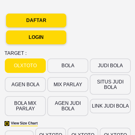
DAFTAR
LOGIN
TARGET :
OLXTOTO
BOLA
JUDI BOLA
SITUS JUDI
AGEN BOLA
MIX PARLAY
BOLA
BOLA MIX
AGEN JUDI
LINK JUDI BOLA
PARLAY
BOLA
View Size Chart