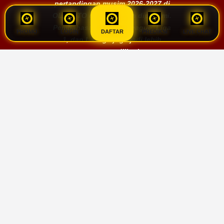
pertandingan musim 2026-2027 di
OLXTOTO cukup mudah dipahami.
Pembahasan Premier League, Liga
PROMO
LOGIN
DAFTAR
PREDIKSI
LIVE CHAT
1, dan La Liga juga jadi lebih
gampang diikuti.
5 out of 5
Aisi
OLXTOTO cukup membantu saat
mencari informasi seputar judi
bola dan mix parlay. Penyajiannya
simpel, jadi saya nggak perlu ribet
mencari berbagai informasi
pertandingan di tempat lain.
5 out of 5
Galang
Musim 2026-2027 makin menarik
untuk diikuti. Saya menemukan